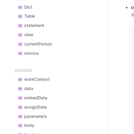
o
Dict
M
Table
M
statement
M
view
M
currentPerson
M
service
M
process
workContext
M
data
M
embedData
M
assignData
M
parameters
M
body
M