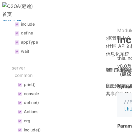
Actions
M
首页
Table
M
产品介绍
include
M
核心能力
服务与支持
Modul
define
M
inc
概述
基础服务
方案与案例
流程管理平台
内容管理平台
门户管理平台
数据管理中心
appType
M
移动办公
免费产品与服务
解决方案
社区版下载
开发社区
文档中心
视频中心
藕粉社区
API文
wait
M
概述
高级支持
企业办公系统
免费体验
移动办公APP
政务办公方案
集成钉钉/企业微信
信创国产化生态
涉密信息化系统
thi
业务应用
标准技术支持
合作案例
源码级技术支持
专属VIP支持服务
v8.
server
概述
商用与OEM
浙江省某局办单位
公文管理
考勤管理
江西某村镇银行贷前审批管理系统
日程管理
会议管理
工作管理
广西某
企业网
（建议
common
生态合作
商用许可与OEM
print()
M
概述
其他合作模式
北京某外企实验鼠养殖数据收集系统
公文在线编辑器
Office文档在线协作
某纺织科技有限公司集团
电子签章用印管理
Synta
模块与系统定制
了解兰德
版本对比
解决方案支持
资质共享联合投标
共享商业项
console
M
/
define()
M
th
Actions
M
org
M
Param
include()
M