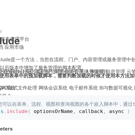
e
lude
服务管理平台
档
应用市场
s.include是一个方法，当您在流程、门户、内容管理或服务管理中创建
0及以后版本中增加了服务管理的脚本配置。
高校协同办公系统
盘
企业论坛社区
固定资产管理
某矿业公司协同办公系统升级项目
合同管理
人事管理
信息管理
云
使用表单中的预加载脚本，需要判断加载的时候才使用本方法加
OA系统
OFD版式文件处理
网络会议系统
电子邮件系统
BI与数据可视化
x
目机会
/您可以在表单、流程、视图和查询视图的各个嵌入脚本中，通过th
is
.
include
(
 optionsOrName
,
 callback
,
 async 
)
eters