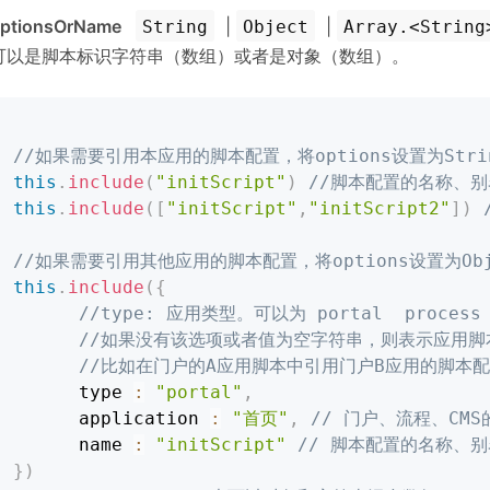
ptionsOrName
|
|
String
Object
Array.<String
可以是脚本标识字符串（数组）或者是对象（数组）。
//如果需要引用本应用的脚本配置，将options设置为String
this
.
include
(
"initScript"
)
//脚本配置的名称、别
this
.
include
(
[
"initScript"
,
"initScript2"
]
)
//如果需要引用其他应用的脚本配置，将options设置为Objec
this
.
include
(
{
//type: 应用类型。可以为 portal  process 
//如果没有该选项或者值为空字符串，则表示应用
//比如在门户的A应用脚本中引用门户B应用的脚本配
      type 
:
"portal"
,
      application 
:
"首页"
,
// 门户、流程、CM
      name 
:
"initScript"
// 脚本配置的名称、别
}
)