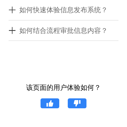
存储、保护、利用与企业组织流程相关的
如何快速体验信息发布系统？
数据。内容管理（Content
O2OA的核心能力包含内容管理平台与信
Management，CM）是一种策略和方
息发布。使用可视化开发的方式可以轻松
如何结合流程审批信息内容？
法，帮助企业管理数字内容，包括创建、
使用内容管理平台实现通知公告、公司新
编辑、组织和发布内容。内容管理系统
O2OA内容管理模块开发中，可以将信息
闻、市场动态等信息发布类应用模块。开
（Content Management System，
内容的发布过程与流程审批能力结合。实
发者可以参考以下说明体验平台的信息管
CMS）作为存储内容的单一平台，为数字
现经过简单或者复杂审批之后，才将审核
理能力：
内容的协作式管理和创建提供自动化流
过的内容发布到指定的栏目中。开发者可
《信息管理与信息发布开发手册》
程，并根据角色分配不同的权限和责任。
以参考以下说明完成信息发布审批流程的
总的来说，信息平台与内容管理是一种强
实现：
该页面的用户体验如何？
大的工具，可以帮助我们更好地理解和解
《信息发布流程开始于配置》
释数据，从而做出更明智的决策