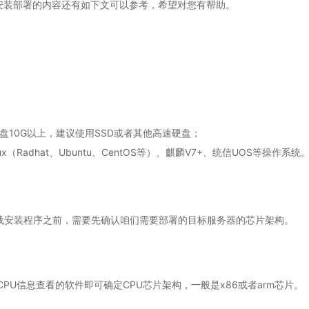
安装部署的内容还有如下文可以参考，希望对您有帮助。
盘10G以上，建议使用SSD或者其他高速硬盘；
ux（Radhat、Ubuntu、CentOS等）、麒麟V7+、统信UOS等操作系统
载安装程序之前，需要先确认咱们需要部署的目标服务器的芯片架构。
者其他CPU信息查看的软件即可确定CPU芯片架构，一般是x86或者arm芯片。