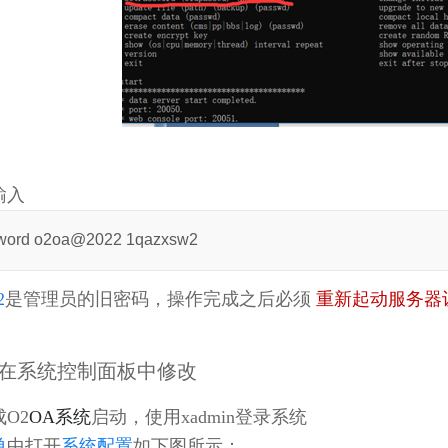
输入
sword o2oa@2022 1qazxsw2
2
是管理员的旧密码，操作完成之后必须
重新起动服务器
在系统控制面板中修改
O2
OA系统
启动，使用xadmin登录系统
单
中打开
系统配置
如下图所示：