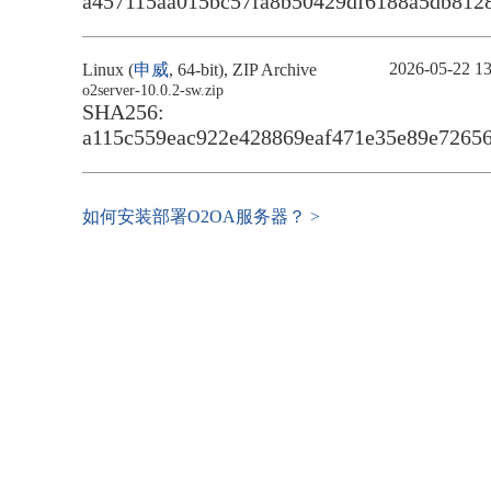
a457115aa015bc57fa8b50429df6188a5db812
2026-05-22 13
Linux (
申威
, 64-bit), ZIP Archive
o2server-10.0.2-sw.zip
SHA256:
a115c559eac922e428869eaf471e35e89e7265
如何安装部署O2OA服务器？ >