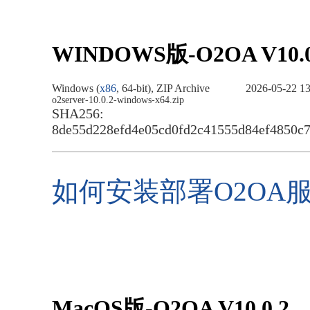
WINDOWS版-O2OA
V10.
Windows (
x86
, 64-bit), ZIP Archive
2026-05-22 13
o2server-10.0.2-windows-x64.zip
SHA256:
8de55d228efd4e05cd0fd2c41555d84ef4850c
如何安装部署O2OA服
MacOS版-O2OA
V10.0.2