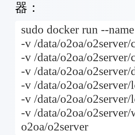
器：
sudo docker run --name 
-v /data/o2oa/o2server/c
-v /data/o2oa/o2server/
-v /data/o2oa/o2server/
Windows版-O2OA
V9.5.3
-v /data/o2oa/o2server/l
Windows (
x86
, 64-bit), ZIP Archive
2026-05-22 14
o2server-9.5.3-windows-x64.zip
-v /data/o2oa/o2server/l
SHA256:
eb1abc71491c19ceb8bd0539f15c18b75e2c848f95f92f4
-v /data/o2oa/o2server/
如何安装部署O2OA服务器？ >
o2oa/o2server