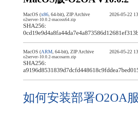
MacOS (
x86
, 64-bit), ZIP Archive
2026-05-22 13
o2server-10.0.2-macosx64.zip
SHA256:
0cd19e9d4a8fa44da7e4a873586d12681ef313
MacOS (
ARM
, 64-bit), ZIP Archive
2026-05-22 13
o2server-10.0.2-macosarm.zip
SHA256:
a9196d8531839d7dcfd448618c9fddea7bed01
如何安装部署O2OA服