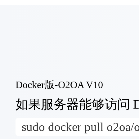
O2OA V9 LTS是兰德网络O2OA产品
用户提供了可直接部署的正式版服务器安装包
务器安装介质用于系统部署。
版本更新日志 >
如何选择合适的O2OA版本？
Linux版-O2OA
V9.5.3
Docker版-O2OA V10
Linux (
x86
, 64-bit), ZIP Archive
2026-05-22 14
如果服务器能够访问 D
o2server-9.5.3-linux-x64.zip
SHA256:
f73e1b10f15619d05664ee39b5ad040cff3571eb7dbfa78
sudo docker pull o2oa/
Linux (
MIPS
, 64-bit), ZIP Archive
2026-05-22 14
o2server-9.5.3-linux-mips.zip
SHA256:
58bc7b57076f10ef0d90f250fc22539709e3ab0f12f77bc