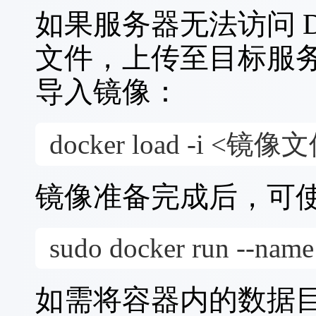
如果服务器无法访问 Do
Linux (
ARM
, 64-bit), ZIP Archive
2026-05-22 14
o2server-9.5.3-linux-arm.zip
文件，上传至目标服
SHA256:
084fa014bf6f598e2ad9731a1b8b9ab7d257631dc192b0
导入镜像：
2026-05-22 14
Linux (
申威
, 64-bit), ZIP Archive
o2server-9.5.3-sw.zip
SHA256:
ffcb85cda28d5ce5849189c301f63058b85f913c1422437
docker load -i <镜像文
如何安装部署O2OA服务器？ >
镜像准备完成后，可
sudo docker run --name 
如需将容器内的数据