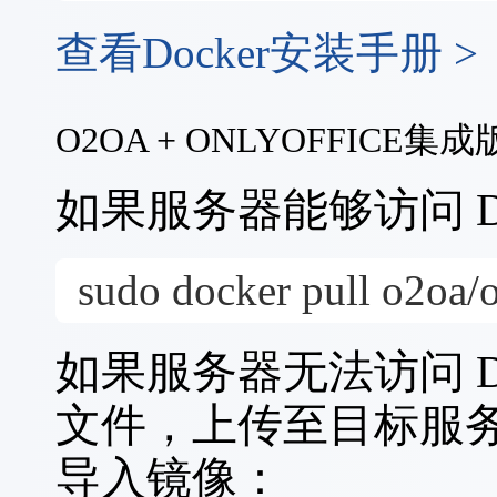
查看Docker安装手册 >
MacOS版-O2OA
V9.5.3
O2OA + ONLYOFFICE
MacOS (
x86
, 64-bit), ZIP Archive
2026-05-22 14
o2server-9.5.3-macosx64.zip
如果服务器能够访问 D
SHA256:
9bda04240d41272157f5b8033fbb7e6c373c8dd27dffc41
MacOS (
ARM
, 64-bit), ZIP Archive
2026-05-22 14
sudo docker pull o2oa/o
o2server-9.5.3-macosarm.zip
SHA256:
3b1f7b60cbd06daa9b5a5398c7691ed7822853885d5944
如果服务器无法访问 Do
如何安装部署O2OA服务器？ >
文件，上传至目标服
导入镜像：