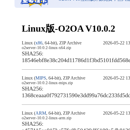
Linux版-O2OA
V10.0.2
Linux (
x86
, 64-bit), ZIP Archive
2026-05-22 13
o2server-10.0.2-linux-x64.zip
SHA256:
18546ebf8e38c204d11786d1f3bd5101fdd568
Linux (
MIPS
, 64-bit), ZIP Archive
2026-05-22 13
o2server-10.0.2-linux-mips.zip
SHA256:
1368ceaaa0f792731590e3dd99a76dc233fd5dd
Linux (
ARM
, 64-bit), ZIP Archive
2026-05-22 13
o2server-10.0.2-linux-arm.zip
SHA256: