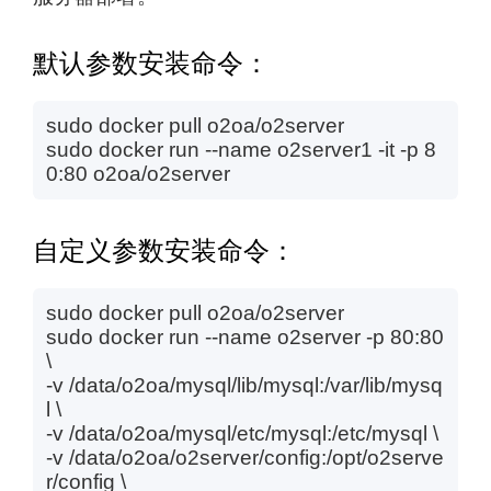
默认参数安装命令：
sudo docker pull o2oa/o2server
sudo docker run --name o2server1 -it -p 8
0:80 o2oa/o2server
自定义参数安装命令：
sudo docker pull o2oa/o2server
sudo docker run --name o2server -p 80:80
\
-v /data/o2oa/mysql/lib/mysql:/var/lib/mysq
l \
-v /data/o2oa/mysql/etc/mysql:/etc/mysql \
-v /data/o2oa/o2server/config:/opt/o2serve
r/config \