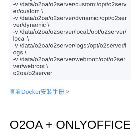
-v /data/o2oa/o2server/custom:/opt/o2serv
er/custom \
-v /data/o2oa/o2server/dynamic:/opt/o2ser
ver/dynamic \
-v /data/o2oa/o2server/local:/opt/o2server/
local \
-v /data/o2oa/o2server/logs:/opt/o2server/l
ogs \
-v /data/o2oa/o2server/webroot:/opt/o2ser
ver/webroot \
o2oa/o2server
查看Docker安装手册 >
O2OA + ONLYOFFICE