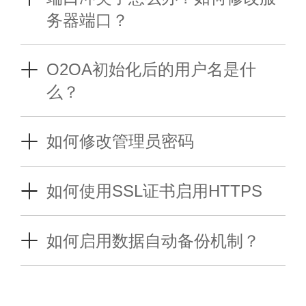
务器端口？
很多时间在安装部署O2OA(翱途)开发平
台的服务器上很可能已经启用了IIS、apa
O2OA初始化后的用户名是什
che或者nginx等服务器，已经有其他的应
么？
用或者web站点正在运行中，所以O2OA
O2OA开发平台并不限制组织架构和注册
启动所需要的80端口很可能已经被占用，
用户数量，也允许在系统中配置新用户的
如何修改管理员密码
导致服务启动时造成端口冲突无法正常启
密码生成策略。在新部署的O2OA开发平
动。本篇介绍如果解决遇到的服务器端口
O2OA(翱途)开发平台[后称作O2OA开发
台未修改过用户密码生成策略时，系统默
冲突问题。请参考以下文档：
平台]内置了一个登录账号为xadmin的超
如何使用SSL证书启用HTTPS
认的用户密码为：“手机号码后6位”。
级管理员，此管理员信息未添加到组织结
服务器配置与管理-服务器端口冲突和端口
O2OA(翱途)开发平台[下称O2OA开发平
修改用户密码策略请参考：
构中，对超级管理员的密码修改，可以使
修改
台或者O2OA]支持以SSL方式连接WEB服
系统安全-用户密码初始化规则的设定
如何启用数据自动备份机制？
用命令，系统配置或者修改配置文件。
务器，应用服务器以及中心服务器支持启
超级管理员的密码修改请参考：
O2OA提供平台数据导出导入的数据迁移
用HTTPS，以获得更高的网络安全性，使
方案，开发者可以将平台的全部数据从一
系统安全-超级管理员(xadmin)密码修改
用SSL对网络流量进行证书加密传输。启
个环境平滑迁移到其他的环境，不受操作