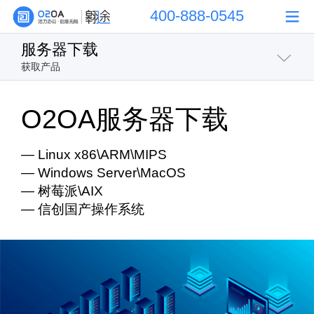
400-888-0545
服务器下载
获取产品
概述
O2OA服务器下载
服务器下载
— Linux x86\ARM\MIPS
— Windows Server\MacOS
移动APP下载
— 树莓派\AIX
— 信创国产操作系统
源代码下载
公文编辑器