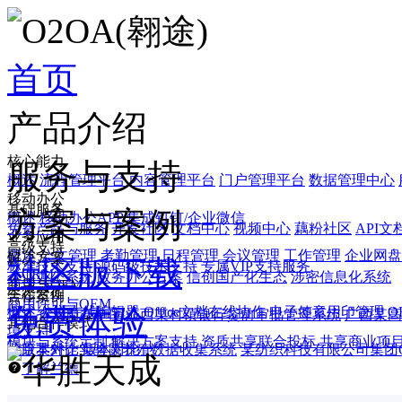
首页
产品介绍
核心能力
服务与支持
概述
流程管理平台
内容管理平台
门户管理平台
数据管理中心
移动办公
基础服务
方案与案例
概述
移动办公APP
集成钉钉/企业微信
免费产品与服务
开发社区
文档中心
视频中心
藕粉社区
API文
业务应用
高级支持
概述
公文管理
考勤管理
日程管理
会议管理
工作管理
企业网盘
解决方案
社区版下载
标准技术支持
源码级技术支持
专属VIP支持服务
（CRM）
企业办公系统
政务办公方案
信创国产化生态
涉密信息化系统
商用与OEM
生态合作
合作案例
商用许可与OEM
免费体验
概述
公文在线编辑器
Office文档在线协作
电子签章用印管理
O
浙江省某局办单位
江西某村镇银行贷前审批管理系统
广西某高
其他合作模式
境支持
模块与系统定制
解决方案支持
资质共享联合投标
共享商业项
北京某外企实验鼠养殖数据收集系统
版本对比
某纺织科技有限公司集团
了解兰德