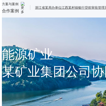
方案与案例
浙江省某局办单位
江西某村镇银行贷前审批管理
合作案例
服务价格
基础
服务
高级支持
商用与OEM
其
他合作模式
解决方案
能源矿业
合作案例
某矿业集团公司协