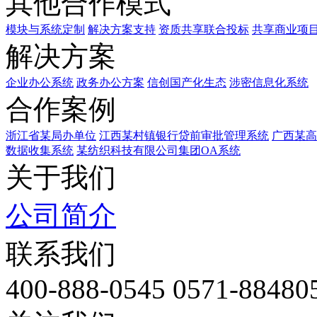
其他合作模式
模块与系统定制
解决方案支持
资质共享联合投标
共享商业项
解决方案
企业办公系统
政务办公方案
信创国产化生态
涉密信息化系统
合作案例
浙江省某局办单位
江西某村镇银行贷前审批管理系统
广西某高
数据收集系统
某纺织科技有限公司集团OA系统
关于我们
公司简介
联系我们
400-888-0545
0571-88480