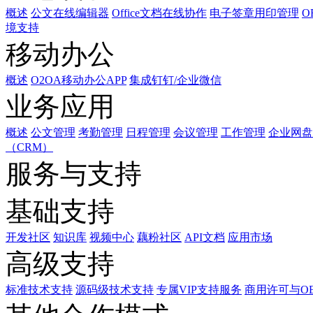
概述
公文在线编辑器
Office文档在线协作
电子签章用印管理
O
境支持
移动办公
概述
O2OA移动办公APP
集成钉钉/企业微信
业务应用
概述
公文管理
考勤管理
日程管理
会议管理
工作管理
企业网盘
（CRM）
服务与支持
基础支持
开发社区
知识库
视频中心
藕粉社区
API文档
应用市场
高级支持
标准技术支持
源码级技术支持
专属VIP支持服务
商用许可与O