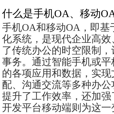
什么是手机OA、移动O
手机OA和移动OA，即
化系统，是现代企业高效
了传统办公的时空限制，
事务。通过智能手机或平
的各项应用和数据，实现
配、沟通交流等多种办公
提升了工作效率，还加强
开发平台移动端则为这一