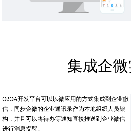
集成企微
O2OA开发平台可以以微应用的方式集成到企业微
信，同步企微的企业通讯录作为本地组织人员架
构，并且可以将待办等通知直接推送到企业微信
进行消息提醒。