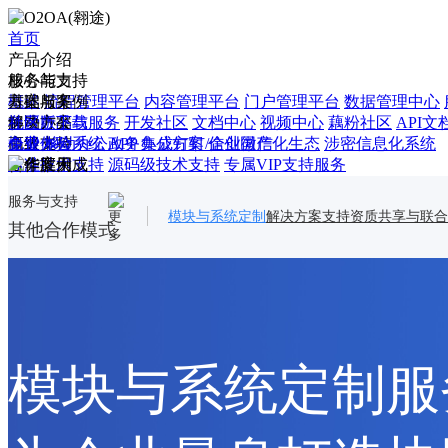
首页
产品介绍
核心能力
服务与支持
概述
基础服务
方案与案例
流程管理平台
内容管理平台
门户管理平台
数据管理中心
移动办公
免费产品与服务
解决方案
社区版下载
开发社区
文档中心
视频中心
藕粉社区
API文
概述
高级支持
企业办公系统
免费体验
移动办公APP
政务办公方案
集成钉钉/企业微信
信创国产化生态
涉密信息化系统
业务应用
标准技术支持
合作案例
源码级技术支持
专属VIP支持服务
概述
商用与OEM
浙江省某局办单位
公文管理
考勤管理
江西某村镇银行贷前审批管理系统
日程管理
会议管理
工作管理
企业网盘
广西某高
服务与支持
生态合作
商用许可与OEM
模块与系统定制
解决方案支持
资质共享与联合
北京某外企实验鼠养殖数据收集系统
某纺织科技有限公司集团
概述
其他合作模式
公文在线编辑器
Office文档在线协作
电子签章用印管理
O
其他合作模式
了解兰德
模块与系统定制
版本对比
解决方案支持
资质共享联合投标
共享商业项
基础服务
高级
支持
商用与OEM
其他合作模式
模块与系统定制服
解决方案
合作
案例