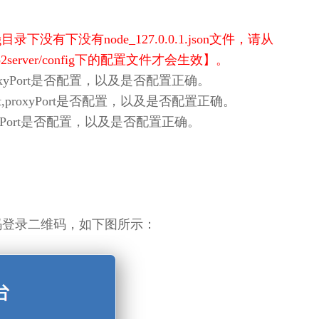
g目录下没有下没有node_127.0.0.1.json文件，请从
中【只有o2server/config下的配置文件才会生效】。
yHost,proxyPort是否配置，以及是否配置正确。
proxyHost,proxyPort是否配置，以及是否配置正确。
ost,proxyPort是否配置，以及是否配置正确。
码登录二维码，如下图所示：