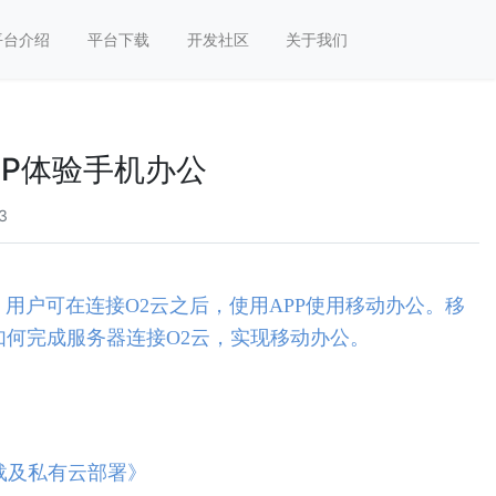
平台介绍
平台下载
开发社区
关于我们
PP体验手机办公
03
端，用户可在连接O2云之后，使用APP使用移动办公。移
如何完成服务器连接O2云，实现移动办公。
载及私有云部署
》