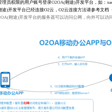
有管理员权限的用户账号登录
O2OA
(翱途)开发平台，如：xad
(翱途)开发平台已经连接O2云，O2云连接方法请参考文档
OA(翱途)开发平台的服务器可以访问公网，向外可以访问colle