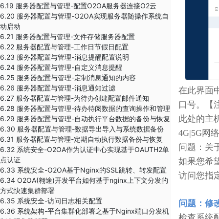
6.19 服务器配置与管理-配置O2OA服务器连接O2云
6.20 服务器配置与管理-O2OA实现服务器随操作系统自
动启动
6.21 服务器配置与管理-文件存储服务器配置
6.22 服务器配置与管理-工作日节假日配置
6.23 服务器配置与管理-消息提醒配置说明
6.24 服务器配置与管理-自定义消息提醒
6.25 服务器配置与管理-定制消息通知的内容
6.26 服务器配置与管理-消息通知过滤
在此界面
6.27 服务器配置与管理-为待办创建配置邮件通知
口号。【注意
6.28 服务器配置与管理-待办待阅数据的查询操作和管理
此处的主
6.29 服务器配置与管理-​自动执行平台数据的备份与恢复
6.30 服务器配置与管理-数据导出导入与系统数据备份
4G|5G
6.31 ​服务器配置与管理-定期自动执行数据备份与恢复
问题：关
6.32 系统安全-O2OA作为认证中心实现基于OAUTH2单
点认证
如果您希望
6.33 系统安全-O2OA基于Nginx的SSL跳转、转发配置
访问您指定
6.34 O2OA(翱途)开发平台如何基于nginx上下文分发的
方式快速集群部署
6.35 系统安全-访问日志相关配置
问题：修
6.36 系统架构-平台集群化部署之基于Nginx端口分发机
检查系统