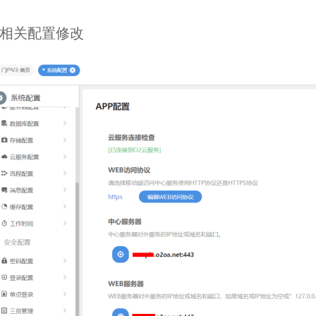
OA相关配置修改