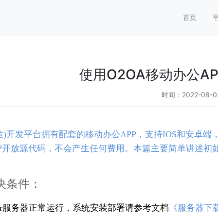
首页
使用O2OA移动办公A
时间：2022-08-
途)开发平台拥有配套的移动办公APP，支持IOS和安卓
PP开放源代码，不会产生任何费用。本篇主要简单讲述初
决条件：
Server服务器正常运行，系统安装部署请参考文档
《
服务器下