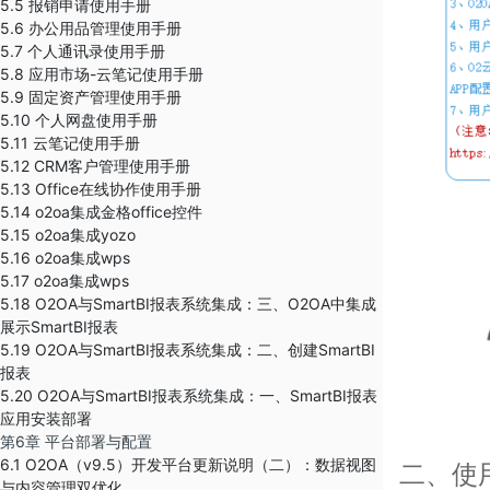
5.5 报销申请使用手册
5.6 办公用品管理使用手册
5.7 个人通讯录使用手册
5.8 应用市场-云笔记使用手册
5.9 固定资产管理使用手册
5.10 个人网盘使用手册
5.11 云笔记使用手册
5.12 CRM客户管理使用手册
5.13 Office在线协作使用手册
5.14 o2oa集成金格office控件
5.15 o2oa集成yozo
5.16 o2oa集成wps
5.17 o2oa集成wps
5.18 O2OA与SmartBI报表系统集成：三、O2OA中集成
展示SmartBI报表
5.19 O2OA与SmartBI报表系统集成：二、创建SmartBI
报表
5.20 O2OA与SmartBI报表系统集成：一、SmartBI报表
应用安装部署
第6章 平台部署与配置
6.1 O2OA（v9.5）开发平台更新说明（二）：数据视图
二、使用
与内容管理双优化