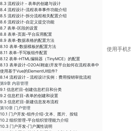
8.3 流程设计－表单的创建与设计
8.4 流程设计-流程表单事件功能介绍
8.5 流程设计-拆分流程相关配置介绍
8.6 流程设计-自定义提交功能
8.7 表单-区段的设置
8.8 表单-页面-平台应用配置
8.9 表单-数据表格的配置方法
8.10 表单-数据模板的配置方法
使用手机
8.11 表单-手写板组件配置
8.12 表单-HTML编辑器（TinyMCE）的配置
8.13 表单设计-O2OA(翱途)开发平台如何在流程表单中
使用基于Vue的ElementUI组件?
8.14 流程设计－流程设计实例：费用报销审批流程
第9章 内容管理
9.1 信息栏目-创建信息栏目和分类
9.2 信息栏目-表单的创建和设置
9.3 信息栏目-新建信息发布流程
第10章 门户管理
10.1 门户开发-组件介绍-文本、图片、按钮
10.2 组织管理-平台组织管理能力介绍
10.3 门户开发-门户属性说明