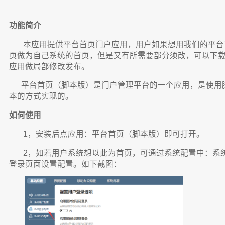
功能简介
本应用提供平台首页门户应用，用户如果想用我们的平台
页做为自己系统的首页，但是又有所需要部分须改，可以下
应用做局部修改发布。
平台首页（脚本版）是门户管理平台的一个应用，是使用
本的方式实现的。
如何使用
1，安装后点应用：平台首页（脚本版）即可打开。
2，如若用户系统想以此为首页，可通过系统配置中：系
登录页面设置配置。如下截图：