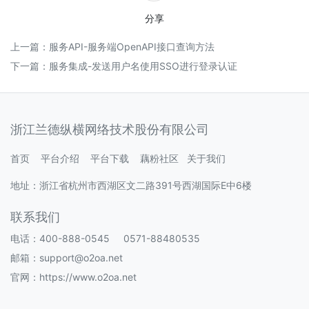
演
分享
示
环
上一篇：
服务API-服务端OpenAPI接口查询方法
境
下一篇：
服务集成-发送用户名使用SSO进行登录认证
-
城
市
投
浙江兰德纵横网络技术股份有限公司
资
集
团
首页
平台介绍
平台下载
藕粉社区
关于我们
办
地址：浙江省杭州市西湖区文二路391号西湖国际E中6楼
公
平
台
联系我们
2.7
电话：400-888-0545 0571-88480535
O2OA
邮箱：support@o2oa.net
演
示
官网：
https://www.o2oa.net
环
境