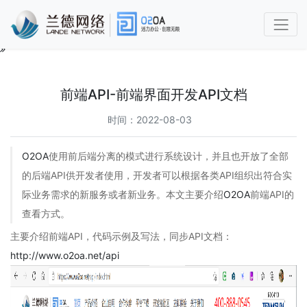
O2OA
使
用
前端API-前端界面开发API文档
手
册
时间：2022-08-03
第
O2OA
使用前后端分离的模式进行系统设计，并且也开放了全部
1
章
的后端API供开发者使用，开发者可以根据各类API组织出符合实
功
际业务需求的新服务或者新业务。本文主要介绍
O2OA
前端API的
能
查看方式。
简
介
主要介绍前端API，代码示例及写法，同步API文档：
及
http://www.o2oa.net/api
概
述
1.1
兰