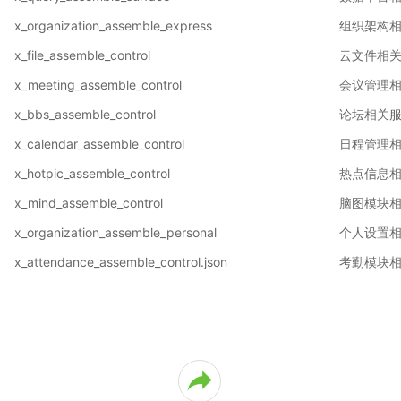
公
系
x_organization_assemble_express
组织架构
统
x_file_assemble_control
云文件相
使
用
x_meeting_assemble_control
会议管理
说
x_bbs_assemble_control
论坛相关
明
2.5
x_calendar_assemble_control
日程管理
O2OA
演
x_hotpic_assemble_control
热点信息
示
x_mind_assemble_control
脑图模块
环
境
x_organization_assemble_personal
个人设置
-
x_attendance_assemble_control.json
考勤模块
企
业
信
息
中
心
2.6
O2OA