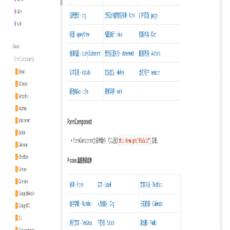
O2OA
演
示
环
境
-
通
用
企
业
协
同
办
公
系
统
2.2
O2OA
演
示
环
境