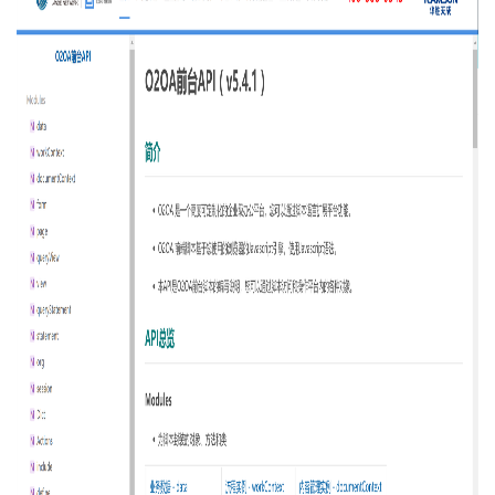
德
网
络
O2OA
V10
开
发
平
台
概
述
第
2
章
体
验
环
境
操
作
2.1