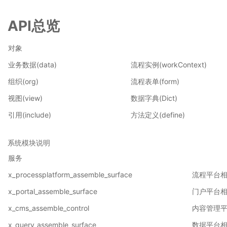
教
育
API总览
局
局
对象
校
办
业务数据(data)
流程实例(workContext)
公
平
组织(org)
流程表单(form)
台
视图(view)
数据字典(Dict)
2.4
O2OA
引用(include)
方法定义(define)
演
示
系统模块说明
环
境
服务
-
x_processplatform_assemble_surface
流程平台
医
院
x_portal_assemble_surface
门户平台
协
同
x_cms_assemble_control
内容管理
办
x_query_assemble_surface
数据平台