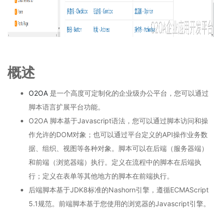
-
政
务
信
息
化
概述
协
同
平
O2OA
是一个高度可定制化的企业级办公平台，您可以通过
台
脚本语言扩展平台功能。
演
O2OA 脚本基于Javascript语法，您可以通过脚本访问和操
示
环
作允许的DOM对象；也可以通过平台定义的API操作业务数
境
据、组织、视图等各种对象。脚本可以在后端（服务器端）
2.3
和前端（浏览器端）执行。定义在流程中的脚本在后端执
O2OA
演
行；定义在表单等其他地方的脚本在前端执行。
示
后端脚本基于JDK8标准的Nashorn引擎，遵循ECMAScript
环
5.1规范。前端脚本基于您使用的浏览器的Javascript引擎。
境
-