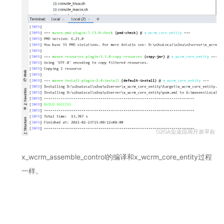
示
环
境
2.12
O2OA
演
示
环
境
-
Office
在
线
协
作
x_wcrm_assemble_control的编译和
x_wcrm_core_entity过程
系
一样。
统
演
示
环
境