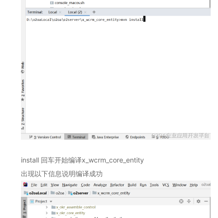
理
平
台
介
绍
2.9
O2OA
演
示
环
境
-
企
业
网
盘
install 回车开始编译
x_wcrm_core_entity
2.10
出现以下信息说明编译成功
O2OA
演
示
环
境