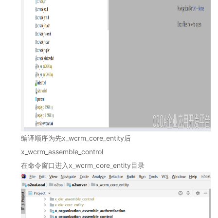
演
示
环
境
-
城
市
投
资
集
团
办
公
编译
顺序为先
x_wcrm_core_entity后
平
x_wcrm_assemble_control
台
2.7
在命令窗口进入
x_wcrm_core_entity目录
O2OA
演
示
环
境