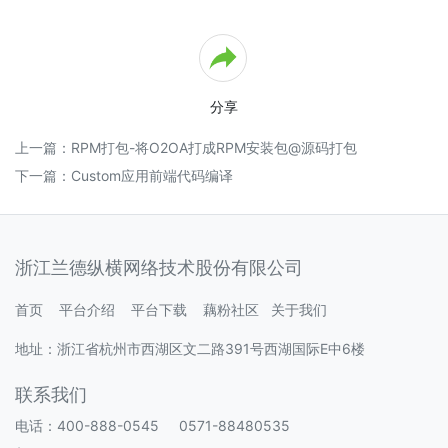
操
作
手
册
第
分享
3
章
上一篇：
RPM打包-将O2OA打成RPM安装包@源码打包
新
手
下一篇：
Custom应用前端代码编译
体
验
指
引
浙江兰德纵横网络技术股份有限公司
3.1
服
首页
平台介绍
平台下载
藕粉社区
关于我们
务
器
地址：浙江省杭州市西湖区文二路391号西湖国际E中6楼
下
载
联系我们
及
私
电话：400-888-0545 0571-88480535
有