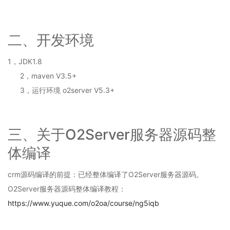
德
网
络
二、开发环境
O2OA
V10
开
1，JDK1.8
发
2，maven V3.5+
平
3，运行环境 o2server V5.3+
台
概
述
第
三、关于O2Server服务器源码整
2
章
体编译
体
验
crm源码编译的前提：已经整体编译了
O2Server服务器源码。
环
O2Server服务器源码整体编译教程：
境
操
https://www.yuque.com/o2oa/course/ng5iqb
作
2.1