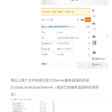
-
政
务
信
息
化
协
同
平
台
演
示
环
境
2.3
将以上两个文件夹拷贝至
O2Server服务器源码目录
O2OA
D:o2oaLocalo2oao2server
（视自己的服务器源码目录而
演
示
定），
环
境
-