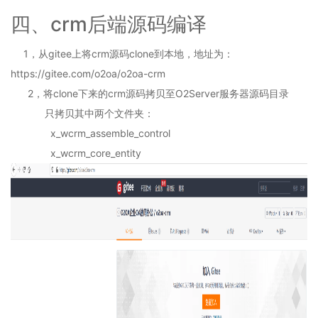
O2OA
演
四、crm后端源码编译
示
环
1，从gitee上将crm源码clone到本地，地址为：
境
https://gitee.com/o2oa/o2oa-crm
-
通
2，将clone下来的crm源码拷贝至
O2Server服务器源码目录
用
只拷贝其中两个文件夹：
企
x_wcrm_assemble_control
业
协
x_wcrm_core_entity
同
办
公
系
统
2.2
O2OA
演
示
环
境