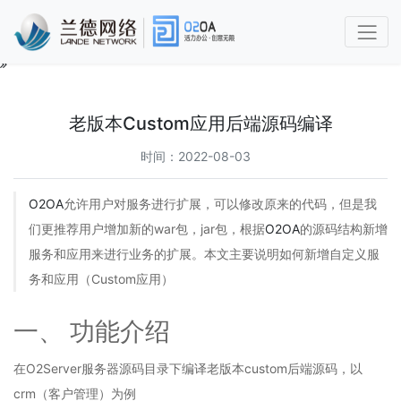
O2OA
使
用
老版本Custom应用后端源码编译
手
册
时间：2022-08-03
第
O2OA
允许用户对服务进行扩展，可以修改原来的代码，但是我
1
章
们更推荐用户增加新的war包，jar包，根据
O2OA
的源码结构新增
功
服务和应用来进行业务的扩展。本文主要说明如何新增自定义服
能
务和应用（Custom应用）
简
介
及
一、
功能介绍
概
述
在O2Server服务器源码目录下编译老版本custom后端源码，以
1.1
兰
crm（客户管理）为例