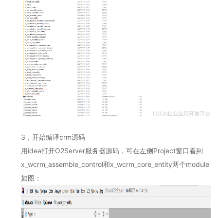
教
育
局
局
校
办
公
平
台
2.4
O2OA
演
示
3，开始编译crm源码
环
境
用idea打开
O2Server服务器源码，可在左侧Project窗口看到
-
x_wcrm_assemble_control和x_wcrm_core_entity两个module
医
如图：
院
协
同
办