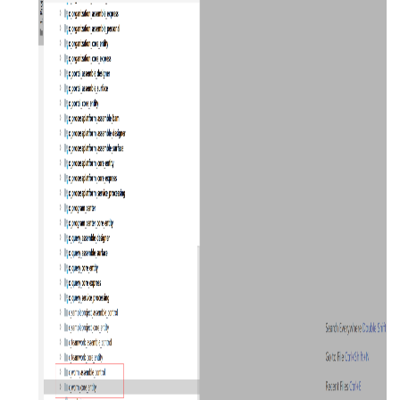
公
系
统
使
用
说
明
2.5
O2OA
演
示
环
境
-
企
业
信
息
中
心
2.6
O2OA