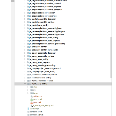
-
公
文
手
写
签
批
2.11
O2OA
演
示
环
境
-
IOT
数
据
可
视
化
演