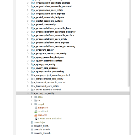
-
人
力
资
源
办
公
平
台
介
绍
2.8
O2OA
演
示
环
境
-
合
同
管