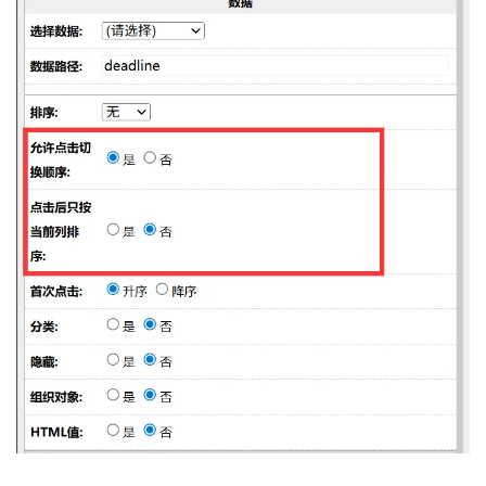
O2OA
演
示
环
境
-
通
用
企
业
协
同
办
公
系
统
2.2
O2OA
演
示
环
境