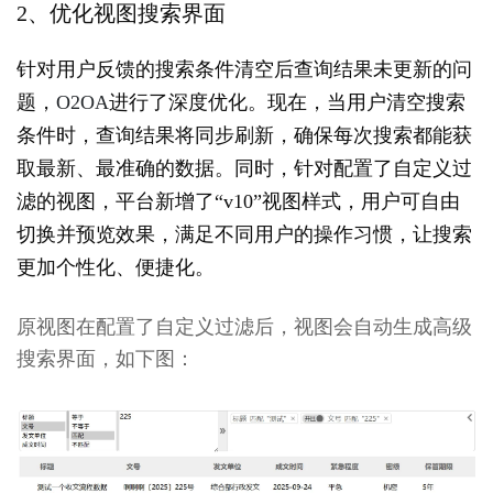
2、优化视图搜索界面
-
政
务
针对用户反馈的搜索条件清空后查询结果未更新的问
信
题，
O2OA
进行了深度优化。现在，当用户清空搜索
息
条件时，查询结果将同步刷新，确保每次搜索都能获
化
协
取最新、最准确的数据。同时，针对配置了自定义过
同
滤的视图，平台新增了“v10”视图样式，用户可自由
平
台
切换并预览效果，满足不同用户的操作习惯，让搜索
演
更加个性化、便捷化。
示
环
境
原视图在配置了自定义过滤后，视图会自动生成高级
2.3
搜索界面，如下图：
O2OA
演
示
环
境
-