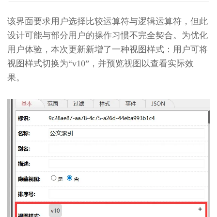
教
育
该界面要求用户选择比较运算符与逻辑运算符，但此
局
设计可能与部分用户的操作习惯不完全契合。为优化
局
校
用户体验，本次更新新增了一种视图样式：用户可将
办
视图样式切换为“v10”，并预览视图以查看实际效
公
果。
平
台
2.4
O2OA
演
示
环
境
-
医
院
协
同
办