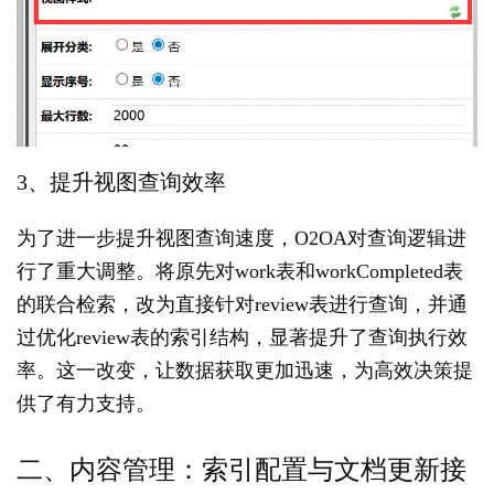
公
系
统
使
用
说
明
2.5
3、提升视图查询效率
O2OA
演
示
为了进一步提升视图查询速度，O2OA对查询逻辑进
环
行了重大调整。将原先对work表和workCompleted表
境
的联合检索，改为直接针对review表进行查询，并通
-
企
过优化review表的索引结构，显著提升了查询执行效
业
率。这一改变，让数据获取更加迅速，为高效决策提
信
息
供了有力支持。
中
心
二、内容管理：索引配置与文档更新接
2.6
O2OA