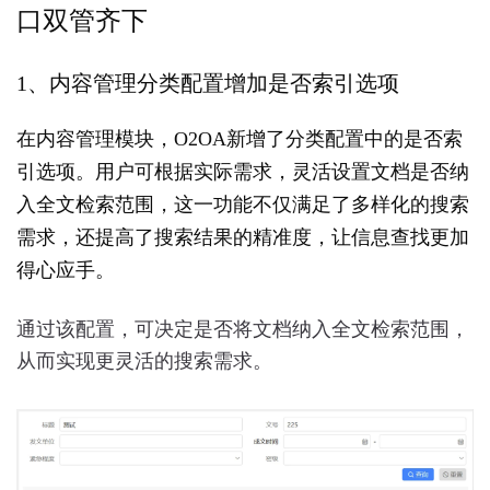
口双管齐下
演
示
环
1、内容管理分类配置增加是否索引选项
境
-
城
在内容管理模块，O2OA新增了分类配置中的是否索
市
引选项。用户可根据实际需求，灵活设置文档是否纳
投
入全文检索范围，这一功能不仅满足了多样化的搜索
资
集
需求，还提高了搜索结果的精准度，让信息查找更加
团
得心应手。
办
公
平
通过该配置，可决定是否将文档纳入全文检索范围，
台
从而实现更灵活的搜索需求。
2.7
O2OA
演
示
环
境