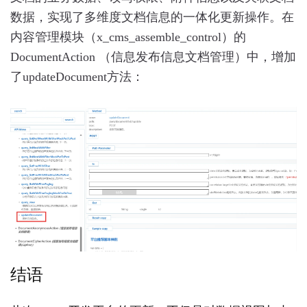
理
数据，实现了多维度文档信息的一体化更新操作。在
平
台
内容管理模块（x_cms_assemble_control）的
介
DocumentAction （信息发布信息文档管理）中，增加
绍
2.9
了updateDocument方法：
O2OA
演
示
环
境
-
企
业
网
盘
2.10
O2OA
演
结语
示
环
境