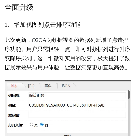
德
全面升级
网
络
O2OA
1、增加视图列点击排序功能
V10
开
此次更新，
O2OA
为数据视图的数据列新增了点击排
发
平
序功能。用户只需轻轻一点，即可对数据列进行升序
台
或降序排列，这一细微却实用的改变，极大提升了数
概
据展示效果与用户体验，让数据洞察更加直观高效。
述
第
2
章
体
验
环
境
操
作
2.1