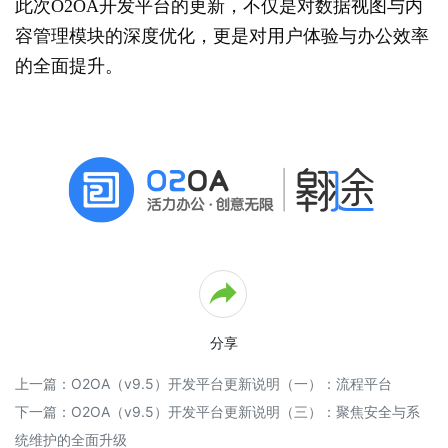
此次O2OA开发平台的更新，不仅是对数据视图与内
-
容管理模块的深度优化，更是对用户体验与办公效率
公
文
的全面提升。
手
写
签
批
2.11
O2OA
演
示
环
境
-
IOT
数
分享
据
可
上一篇：
O2OA（v9.5）开发平台更新说明（一）：流程平台
视
下一篇：
O2OA（v9.5）开发平台更新说明（三）：聚焦安全与系
化
演
统维护的全面升级