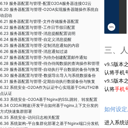
6.19 服务器配置与管理-配置O2OA服务器连接O2云
6.20 服务器配置与管理-O2OA实现服务器随操作系统自
动启动
6.21 服务器配置与管理-文件存储服务器配置
6.22 服务器配置与管理-工作日节假日配置
6.23 服务器配置与管理-消息提醒配置说明
6.24 服务器配置与管理-自定义消息提醒
6.25 服务器配置与管理-定制消息通知的内容
三、
6.26 服务器配置与管理-消息通知过滤
6.27 服务器配置与管理-为待办创建配置邮件通知
6.28 服务器配置与管理-待办待阅数据的查询操作和管理
v9.5
6.29 服务器配置与管理-​自动执行平台数据的备份与恢复
认将手机
6.30 服务器配置与管理-数据导出导入与系统数据备份
v9.5
6.31 ​服务器配置与管理-定期自动执行数据备份与恢复
6.32 系统安全-O2OA作为认证中心实现基于OAUTH2单
认将
手机号
点认证
6.33 系统安全-O2OA基于Nginx的SSL跳转、转发配置
6.34 O2OA(翱途)开发平台如何基于nginx上下文分发的
如何设定
方式快速集群部署
6.35 系统安全-访问日志相关配置
进入系统
6.36 系统架构-平台集群化部署之基于Nginx端口分发机