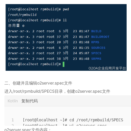
教
育
局
局
校
办
公
平
台
2.4
O2OA
演
示
二、创建并且编辑o2server.spec文件
环
境
进入/root/rpmbuild/SPECS目录，创建o2server.spec文件
-
Kotlin
复制代码
医
院
协
同
1
[root@localhost ~]# cd /root/rpmbuild/SPECS
2
[root@localhost ~]# vi o2server.spec
办
o2server.spec文件内容：