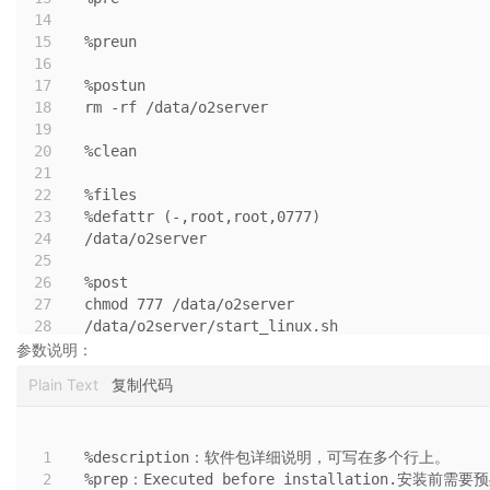
演
14
15
%preun
示
16
环
17
%postun
境
18
rm -rf /data/o2server
-
19
城
20
%clean
市
21
投
22
%files
资
23
%defattr (-,root,root,0777)
集
24
/data/o2server
团
25
办
26
%post
公
27
chmod 777 /data/o2server
平
28
/data/o2server/start_linux.sh
台
参数说明：
2.7
Plain Text
复制代码
O2OA
演
示
环
1
%description：软件包详细说明，可写在多个行上。
2
%prep：Executed before installation.安装前
境