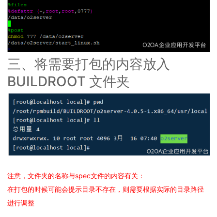
理
平
台
介
绍
2.9
三、将需要打包的内容放入
O2OA
演
BUILDROOT
文件夹
示
环
境
-
企
业
网
盘
2.10
O2OA
注意，文件夹的名称与
spec
文件的内容有关：
演
在打包的时候可能会提示目录不存在，则需要根据实际的目录路径
示
进行调整
环
境