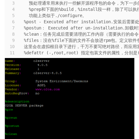
3
  预处理通常用来执行一些解开源程序包的命令，为下一步
-
4
  %prep和下面的%build，%install段一样，除了
人
5
  功能上类似于./configure。
力
6
%post - Executed after installation.
资
7
%postun： Executed after un-installat
源
8
%clean：任务完成后需要清理的工作内容（需要执行的命
办
9
%files：没在%file下面的文件不会放进rpm包。定
公
10
这里会在虚拟根目录下进行，千万不要写绝对路径，而应用宏或
平
11
%defattr (-,root,root) 指定包装文件的属性，分别
台
介
绍
2.8
O2OA
演
示
环
境
-
合
同
管