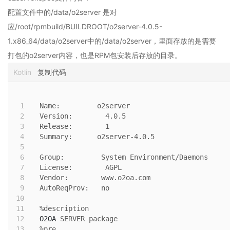
公
配置文件中的/data/o2server 是对
系
统
应/root/rpmbuild/BUILDROOT/o2server-4.0.5-
使
1.x86_64/data/o2server中的/data/o2server，里面存放的是需要
用
打包的o2server内容，也是RPM包安装后存放的目录。
说
明
Kotlin
复制代码
2.5
O2OA
演
1
Name:         o2server
示
2
Version:        4.0.5
环
3
Release:        1
境
4
Summary:      o2server-4.0.5
-
5
企
6
Group:         System Environment/Daemons
业
7
License:        AGPL
信
8
Vendor:        www.o2oa.com
息
9
AutoReqProv:   no
中
10
心
11
%description
2.6
12
O2OA
 SERVER package
O2OA
13
%pre