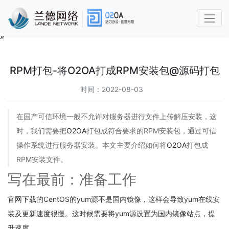
O2OA
使
用
RPM打包-将O2OA打成RPM安装包@源码打包
手
册
时间：2022-08-03
第
在国产可信环境一般不允许对服务器进行文件上传解压安装，这
1
章
时，我们需要把
O2OA
打包成符合要求的RPM安装包，通过可信
功
操作系统进行服务器安装。本文主要介绍如何将
O2OA
打包成
能
RPM安装文件。
简
介
写在最前：准备工作
及
概
官网下载的CentOS的yum源不是国内镜像，这样会导致yum在线安
述
1.1
装及更新速度很慢。这时候需要将yum源设置为国内镜像站点，提
兰
升速度。