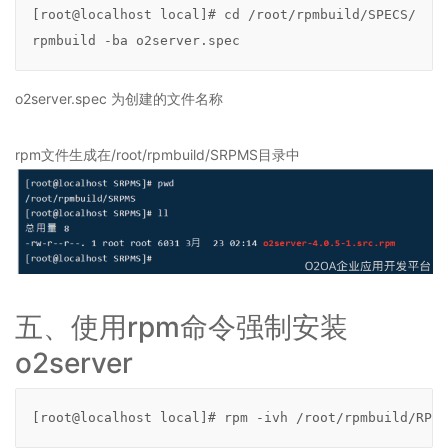
示
[root@localhost local]# cd /root/rpmbuild/SPECS/

环
rpmbuild -ba o2server.spec
境
2.12
O2OA
o2server.spec
为创建的文件名称
演
示
rpm文件生成在/root/rpmbuild/SRPMS目录中
环
境
-
Office
在
线
协
作
五、使用
rpm
命令强制安装
系
统
o2server
演
示
环
[root@localhost local]# rpm -ivh /root/rpmbuild/RPMS
境