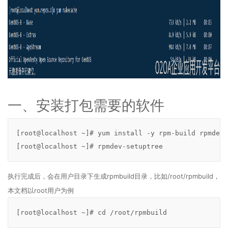
-
政
务
信
息
化
协
同
平
一、安装打包需要的软件
台
演
示
[root@localhost ~]# yum install -y rpm-build rpmdevt
环
[root@localhost ~]# rpmdev-setuptree
境
2.3
O2OA
执行完成后，会在用户目录下生成
rpmbuild
目录，比如
/root/rpmbuild
，
演
本文档以
root
用户为例
示
环
境
[root@localhost ~]# cd /root/rpmbuild
-