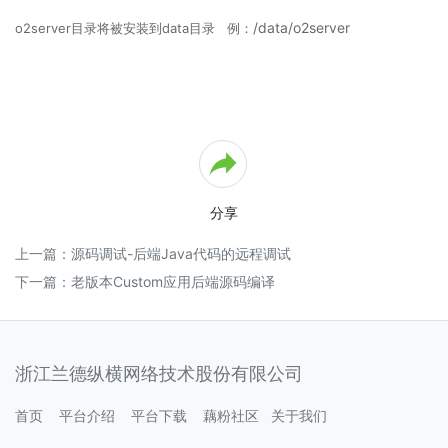
操
作
/data/o2server
o2server
目录将被安装到data目录
例：
手
册
第
3
章
新
手
体
分享
验
指
上一篇：
源码调试-后端Java代码的远程调试
引
3.1
下一篇：
老版本Custom应用后端源码编译
服
务
器
下
浙江兰德纵横网络技术股份有限公司
载
及
首页
平台介绍
平台下载
藕粉社区
关于我们
私
有