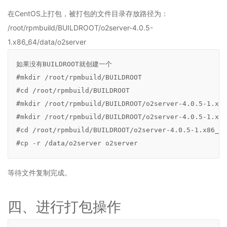
-
在
CentOS
上打包，被打包的文件目录存放路径为：
公
/root/rpmbuild/BUILDROOT/o2server-4.0.5-
文
手
1.x86_64/data/o2server
写
签
如果没有BUILDROOT就创建一个

批
#mkdir /root/rpmbuild/BUILDROOT

2.11
#cd /root/rpmbuild/BUILDROOT 

O2OA
#mkdir /root/rpmbuild/BUILDROOT/o2server-4.0.5-1.x86
演
示
#mkdir /root/rpmbuild/BUILDROOT/o2server-4.0.5-1.x86
环
#cd /root/rpmbuild/BUILDROOT/o2server-4.0.5-1.x86_64
境
#cp -r /data/o2server o2server
-
IOT
数
等待文件复制完成。
据
可
视
四、进行打包操作
化
演