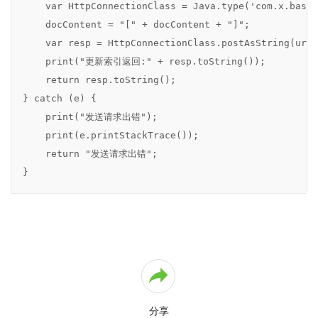
    var HttpConnectionClass = Java.type('com.x.base.
德
网
    docContent = "[" + docContent + "]";

络
    var resp = HttpConnectionClass.postAsString(url
O2OA
    print("更新索引返回:" + resp.toString());

V10
    return resp.toString();

开
发
} catch (e) {

平
    print("发送请求出错");

台
    print(e.printStackTrace());

概
    return "发送请求出错";

述
第
}
2
章
体
验
环
境
操
作
2.1
分享