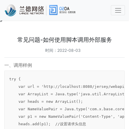
O2OA
使
用
常见问题-如何使用脚本调用外部服务
手
册
时间：2022-08-03
第
一、调用样例
1
章
功
try {

能
    var url = 'http://localhost:8080/jersey/webapi/d
简
    var ArrayList = Java.type('java.util.ArrayList')
介
    var heads = new ArrayList();

及
概
    var NameValuePair = Java.type('com.x.base.core.p
述
    var p1 = new NameValuePair('Content-Type', 'appl
1.1
    heads.add(p1);  //设置请求头信息

兰