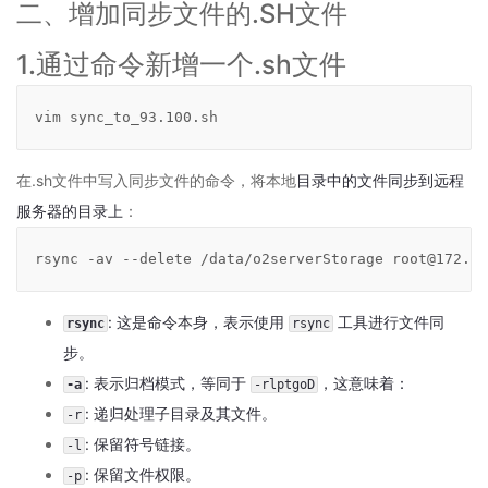
二、增加同步文件的.SH文件
-
政
1.通过命令新增一个.sh文件
务
信
息
vim sync_to_93.100.sh
化
协
同
在.sh文件中写入同步文件的命令，将本地
目录中的文件同步到远程
平
服务器的目录上
：
台
演
rsync -av --delete /data/o2serverStorage root@172.16
示
环
境
: 这是命令本身，表示使用
工具进行文件同
rsync
rsync
2.3
步。
O2OA
: 表示归档模式，等同于
，这意味着：
演
-a
-rlptgoD
示
: 递归处理子目录及其文件。
-r
环
: 保留符号链接。
-l
境
: 保留文件权限。
-
-p