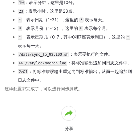
：表示分钟，这里是10分。
10
演
：表示小时，这里是23点。
23
示
环
：表示日期（1-31），这里的
表示每天。
*
*
境
：表示月份（1-12），这里的
表示每个月。
*
*
-
：表示星期几（0-7，其中0和7都表示周日），这里的
*
*
城
市
表示每一天。
投
：表示要执行的文件。
/data/sync_to_93.100.sh
资
：将标准输出追加到日志文件中。
>> /var/log/mycron.log
集
团
：将标准错误输出重定向到标准输出，从而一起追加到
2>&1
办
日志文件中。
公
这样配置都完成了，可以进行同步测试。
平
台
2.7
O2OA
演
示
分享
环
境