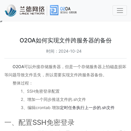
O2OA
使
用
O2OA如何实现文件跨服务器的备份
手
册
时间：2024-10-24
第
O2OA
可以外接存储服务器，但是一个存储服务器上怕磁盘损坏
1
章
等问题导致文件丢失，所以需要实现文件跨服务器备份。
功
整体过程：
能
1、SSH免密登录配置
简
介
2、增加一个同步推送文件的.sh文件
及
3、编辑crontab 增加
定时任务执行上一步的.sh文件
概
述
一、配置SSH免密登录
1.1
兰