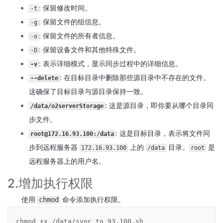
教
: 保留修改时间。
-t
育
: 保留文件的组信息。
-g
局
: 保留文件的所有者信息。
局
-o
校
: 保留设备文件和其他特殊文件。
-D
办
: 表示详细模式，显示同步过程中的详细信息。
-v
公
: 在目标目录中删除那些源目录中不存在的文件。
平
--delete
台
这确保了目标目录与源目录保持一致。
2.4
: 这是源目录，即你要从哪个目录同
/data/o2serverStorage
O2OA
步文件。
演
示
: 这是目标目录，表示将文件同
root@172.16.93.100:/data
环
步到远程服务器
上的
目录。
是
172.16.93.100
/data
root
境
远程服务器上的用户名。
-
医
2.增加执行权限
院
协
使用
命令添加执行权限。
chmod
同
办
chmod +x /data/sync_to_93.100.sh