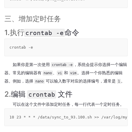
公
系
统
三、增加定时任务
使
用
1.执行
命令
crontab -e
说
明
2.5
crontab -e
O2OA
演
示
如果你是第一次使用
，系统会提示你选择一个编辑
crontab -e
环
器。常见的编辑器有
、
和
。选择一个你熟悉的编辑
nano
vi
vim
境
器。例如，选择
可以输入数字对应的选择编号，通常是
。
-
nano
1
企
2.
编辑
文件
crontab
业
信
可以在这个文件中添加定时任务，每一行代表一个定时任务。
息
中
10 23 * * * /data/sync_to_93.100.sh >> /var/log/mycr
心
2.6
O2OA