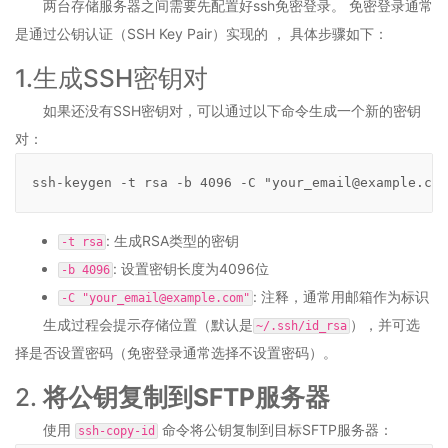
两台存储服务器之间需要先配置好ssh免密登录。 免密登录通常
德
网
是通过公钥认证（SSH Key Pair）实现的 ， 具体步骤如下：
络
1.生成SSH密钥对
O2OA
V10
如果还没有SSH密钥对，可以通过以下命令生成一个新的密钥
开
发
对：
平
台
ssh-keygen -t rsa -b 4096 -C "your_email@example.com
概
述
: 生成RSA类型的密钥
第
-t rsa
2
: 设置密钥长度为4096位
-b 4096
章
: 注释，通常用邮箱作为标识
-C "your_email@example.com"
体
生成过程会提示存储位置（默认是
），并可选
验
~/.ssh/id_rsa
环
择是否设置密码（免密登录通常选择不设置密码）。
境
操
2.
将公钥复制到SFTP服务器
作
使用
命令将公钥复制到目标SFTP服务器：
2.1
ssh-copy-id