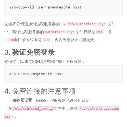
O2OA
演
ssh-copy-id username@remote_host
示
环
这会将公钥追加到远程服务器的
文件
~/.ssh/authorized_keys
境
-
中。确保远程服务器的
文件权限是
，并
authorized_keys
600
通
且
目录的权限是
，否则免密登录可能无效。
.ssh
700
用
企
3.
验证免密登录
业
协
确保你可以通过SSH免密登录到SFTP服务器：
同
办
ssh username@remote_host
公
系
4. 免密连接的注意事项
统
2.2
服务器设置
：确保SFTP服务器允许公钥认证
O2OA
（在
文件中，确保
演
/etc/ssh/sshd_config
PubkeyAuthentication
示
）。
yes
环
境