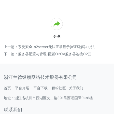
理
平
台
介
绍
2.9
O2OA
分享
演
示
上一篇：
系统安全-o2server无法正常显示验证码解决办法
环
下一篇：
服务器配置与管理-配置O2OA服务器连接O2云
境
-
企
业
网
浙江兰德纵横网络技术股份有限公司
盘
2.10
首页
平台介绍
平台下载
藕粉社区
关于我们
O2OA
演
地址：浙江省杭州市西湖区文二路391号西湖国际E中6楼
示
环
联系我们
境