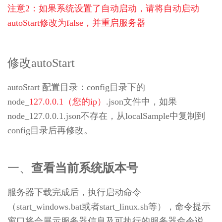
德
注意2：如果系统设置了自动启动，请将自动启动
网
autoStart修改为false，并重启服务器
络
O2OA
V10
开
修改autoStart
发
平
autoStart 配置目录：config目录下的
台
概
node_
127.0.0.1（您的ip）
.json文件中，如果
述
node_127.0.0.1.json不存在，从localSample中复制到
第
config目录后再修改。
2
章
体
验
一、
查看当前系统版本号
环
境
服务器下载完成后，执行启动命令
操
作
（start_windows.bat或者start_linux.sh等），命令提示
2.1
窗口将会展示服务器信息及可执行的服务器命令说