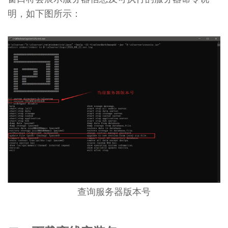
O2OA
演
明，如下图所示：
示
环
境
-
通
用
企
业
协
同
办
公
系
统
2.2
O2OA
查询服务器版本号
演
示
环
境