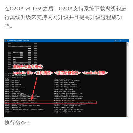
教
在O2OA v4.1369之后，O2OA支持系统下载离线包进
育
局
行离线升级来支持内网升级并且提高升级过程成功
局
率。
校
办
公
平
台
2.4
O2OA
演
示
环
境
-
医
院
协
同
执行命令：
办