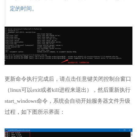
演
定的时间。
示
环
境
-
城
市
投
资
集
团
办
更新命令执行完成后，请点击任意键关闭控制台窗口
公
平
（linux可以exit或者kill进程来退出），然后重新执行
台
start_windows命令，系统会自动开始服务器文件升级
2.7
O2OA
过程，如下图所示界面：
演
示
环
境