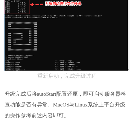
-
人
力
资
源
办
公
平
台
介
绍
2.8
重新启动，完成升级过程
O2OA
演
示
升级完成后将autoStart配置还原，即可启动服务器检
环
境
查功能是否有异常。MacOS与Linux系统上平台升级
-
的操作参考前述内容即可。
合
同
管