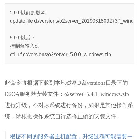
公
系
5.0.0以前的版本
统
使
update file d:/versions/o2server_20190318092737_windows
用
说
5.0.0以后：
明
控制台输入ctl
2.5
O2OA
ctl -uf d:/versions/o2server_5.0.0_windows.zip
演
示
环
境
此命令将根据下载到本地磁盘D盘versions目录下的
-
企
O2OA服务器安装文件：o2server_5.4.1_windows.zip
业
进行升级，不对原系统进行备份，如果是其他操作系
信
息
统，请根据操作系统自行选择正确的安装文件。
中
心
2.6
根据不同的服务器主机配置，升级过程可能需要一
O2OA