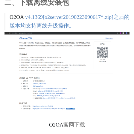
二、
下载离线安装包
-
政
O2OA
v4.1369[o2server20190223090617*.zip]之后的
务
信
版本均支持离线升级操作。
息
化
协
同
平
台
演
示
环
境
2.3
O2OA
演
示
环
O2OA
官网下载
境
-