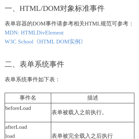
德
一、HTML/DOM对象标准事件
网
络
O2OA
表单容器的DOM事件请参考相关HTML规范可参考：
V10
MDN: HTMLDivElement
开
W3C School《HTML DOM实例》
发
平
台
概
二、表单系统事件
述
第
表单系统事件如下表：
2
章
体
事件名
描述
验
beforeLoad
环
表单被载入之前执行。
境
操
afterLoad
作
2.1
load
表单被完全载入之后执行