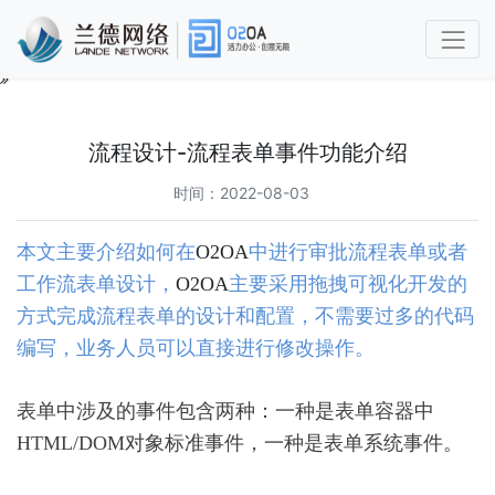
O2OA
使
用
流程设计-流程表单事件功能介绍
手
册
时间：2022-08-03
第
本文主要介绍如何在
O2OA
中进行审批流程表单或者
1
章
工作流表单设计，
O2OA
主要采用拖拽可视化开发的
功
方式完成流程表单的设计和配置，不需要过多的代码
能
简
编写，业务人员可以直接进行修改操作。
介
及
表单中涉及的事件包含两种：一种是表单容器中
概
述
HTML/
DOM
对象标准事件，一种是表单系统事件。
1.1
兰