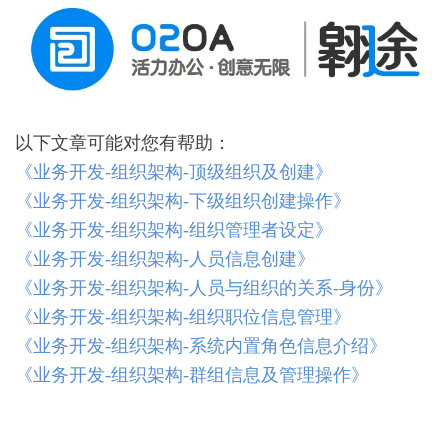
公
系
统
使
用
说
明
以下文章可能对您有帮助：
2.5
《
》
业务开发-组织架构-顶级组织及创建
O2OA
演
《业务开发-组织架构-下级组织创建操作》
示
《业务开发-组织架构-组织管理者设定》
环
境
《业务开发-组织架构-人员信息创建》
-
《业务开发-组织架构-人员与组织的关系-身份》
企
《业务开发-组织架构-组织职位信息管理》
业
信
《业务开发-组织架构-系统内置角色信息介绍》
息
《业务开发-组织架构-群组信息及管理操作》
中
心
2.6
O2OA