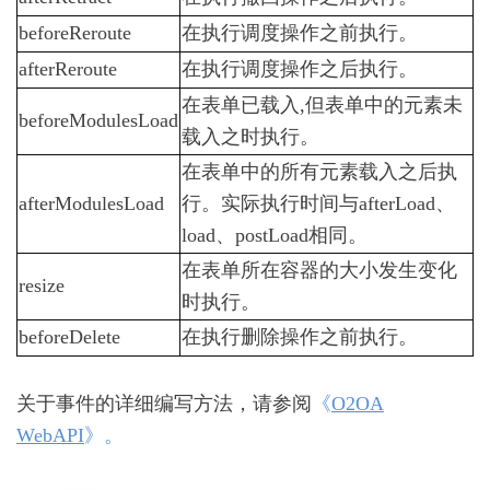
教
beforeReroute
在执行调度操作之前执行。
育
局
afterReroute
在执行调度操作之后执行。
局
在表单已载入,但表单中的元素未
校
beforeModulesLoad
办
载入之时执行。
公
在表单中的所有元素载入之后执
平
台
afterModulesLoad
行。实际执行时间与afterLoad、
2.4
load、postLoad相同。
O2OA
演
在表单所在容器的大小发生变化
resize
示
时执行。
环
境
beforeDelete
在执行删除操作之前执行。
-
医
关于事件的详细编写方法，请参阅
《
O2OA
院
协
WebAPI
》。
同
办