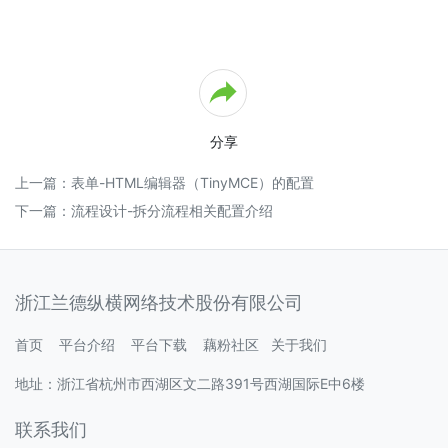
演
示
环
境
-
城
分享
市
投
上一篇：
表单-HTML编辑器（TinyMCE）的配置
资
集
下一篇：
流程设计-拆分流程相关配置介绍
团
办
公
平
浙江兰德纵横网络技术股份有限公司
台
2.7
首页
平台介绍
平台下载
藕粉社区
关于我们
O2OA
演
地址：浙江省杭州市西湖区文二路391号西湖国际E中6楼
示
环
联系我们
境