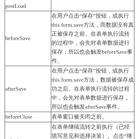
O2OA
postLoad
演
示
在用户点击“保存”按钮，或执行
环
this.form.save方法，而数据没有真
境
正被保存之前。在表单执行流转
-
beforeSave
通
的过程中，会先对表单数据进行
用
保存，所以也会触发beforeSave事
企
业
件。
协
在用户点击“保存”按钮，或执行
同
this.form.save方法，数据被保存成
办
公
afterSave
功之后。在表单执行流转的过程
系
中，会先对表单数据进行保存，
统
2.2
所以也会触发afterSave事件。
O2OA
beforeClose
表单窗口被关闭之前。
演
示
在表单继续流转之前执行（已经
环
填写意见和选择决策）。点击“继
境