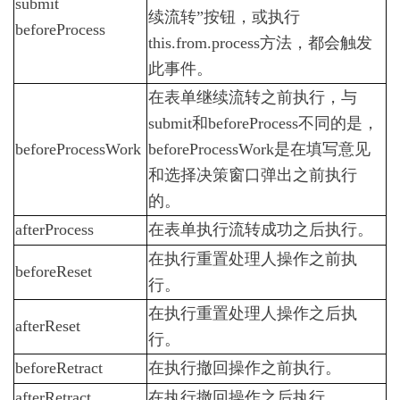
submit
续流转”按钮，或执行
-
beforeProcess
政
this.from.process方法，都会触发
务
此事件。
信
息
在表单继续流转之前执行，与
化
submit和beforeProcess不同的是，
协
同
beforeProcessWork
beforeProcessWork是在填写意见
平
和选择决策窗口弹出之前执行
台
的。
演
示
afterProcess
在表单执行流转成功之后执行。
环
在执行重置处理人操作之前执
境
beforeReset
2.3
行。
O2OA
在执行重置处理人操作之后执
演
afterReset
示
行。
环
beforeRetract
在执行撤回操作之前执行。
境
-
afterRetract
在执行撤回操作之后执行。